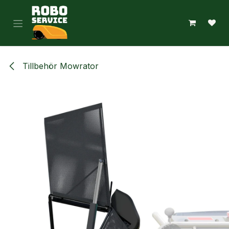
Hoppa till innehåll
Tillbehör Mowrator