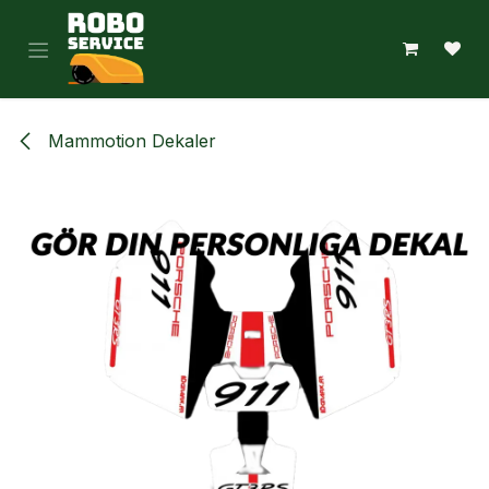
Hoppa till innehåll
Mammotion Dekaler