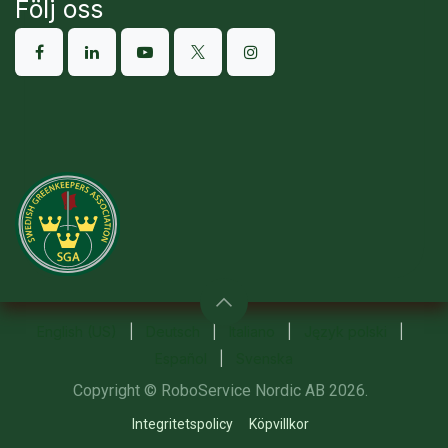
Följ oss
English (US)
|
Deutsch
|
Italiano
|
Język polski
|
Español
|
Svenska
Copyright © RoboService Nordic AB 2026.
Integritetspolicy
Köpvillkor