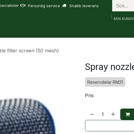
ecialister
Personlig service
Snabb leverans
MIN KUND
bruk
FJD Trion
Tjänster
Om oss
Support
le filter screen (50 mesh)
Spray nozzl
Reservdelar RM21
Pris