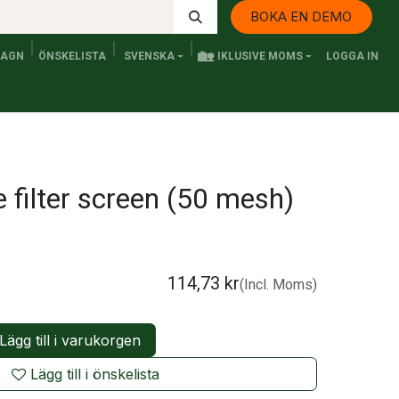
BOKA EN DEMO
🏡
VAGN
ÖNSKELISTA
SVENSKA
IKLUSIVE MOMS
LOGGA IN
Kontakta oss
Elfordon och Persontransport
Senaste n
e filter screen (50 mesh)
114,73
kr
(Incl. Moms)
Lägg till i varukorgen
Lägg till i önskelista