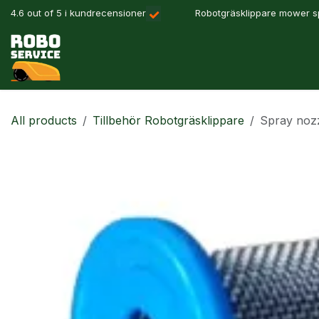
Hoppa till innehåll
4.6 out of 5 i kundrecensioner
Robotgräsklippare mower sp
Våra produkter
Robotlösningar
Precisionslant
All products
Tillbehör Robotgräsklippare
Spray nozz