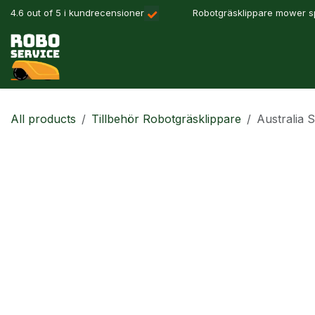
Hoppa till innehåll
4.6 out of 5 i kundrecensioner
Robotgräsklippare mower sp
Våra produkter
Robotlösningar
Precisionslant
All products
Tillbehör Robotgräsklippare
Australia 