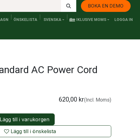
BOKA EN DEMO
🏡
VAGN
ÖNSKELISTA
SVENSKA
IKLUSIVE MOMS
LOGGA IN
Kontakta oss
Elfordon och Persontransport
Senaste n
tandard AC Power Cord
620,00
kr
(Incl. Moms)
Lägg till i varukorgen
Lägg till i önskelista