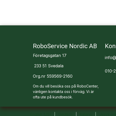
RoboService Nordic AB
Kon
Företagsgatan 17
info@
233 51 Svedala
010-2
Org.nr 559569-2160
Om du vill besöka oss på RoboCenter,
vänligen kontakta oss i förväg. Vi är
ofta ute på kundbesök.
English (US)
|
Deutsch
|
Italiano
|
Język pol