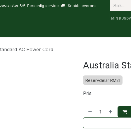
ecialister
Personlig service
Snabb leverans
MIN KUND
bruk
FJD Trion
Tjänster
Om oss
Support
Standard AC Power Cord
Australia S
Reservdelar RM21
Pris