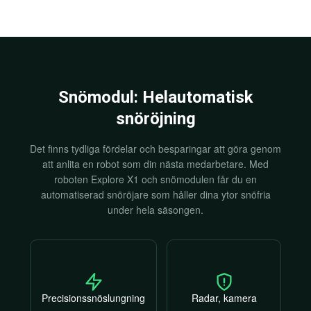
Snömodul: Helautomatisk
snöröjning
Det finns tydliga fördelar och besparingar att göra genom
att anlita en robot som din nästa medarbetare. Med
roboten Explore X1 och snömodulen får du en
automatiserad snöröjare som håller dina ytor snöfria
under hela säsongen.
Precisionssnöslungning
Radar, kamera