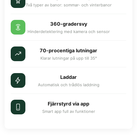
Två typer av banor: sommar- och vinterbanor
360-gradersvy
Hinderdetektering med kamera och sensor
70-procentiga lutningar
Klarar lutningar på upp till 35°
Laddar
Automatisk och trådlös laddning
Fjärrstyrd via app
Smart app full av funktioner