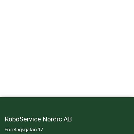
Gneeb
Välj en pålitlig lösning för robotarna i din utemiljö. Med
TotalCare° Green sköter Nortec installation, drift,
service och support – helt utan startkostnader för dig.
RoboService Nordic AB
Företagsgatan 17