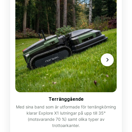
Det räc
stort
stabil 
Terränggående
Med sina band som är utformade för terrängkörning
klarar Explore X1 lutningar på upp till 35°
(motsvarande 70 %) samt olika typer av
trottoarkanter.