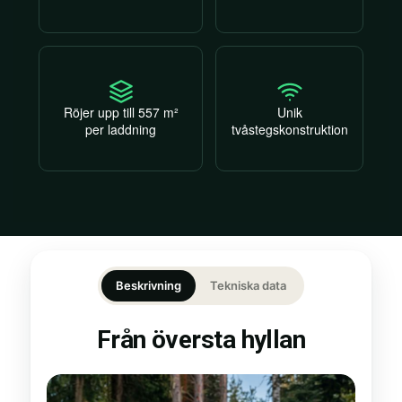
Röjer upp till 557 m²
Unik
per laddning
tvåstegskonstruktion
Beskrivning
Tekniska data
Från översta hyllan