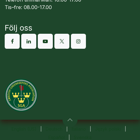
Tis–fre: 08.00-17.00
Följ oss
English (US)
|
Deutsch
|
Italiano
|
Język polski
|
Español
|
Svenska