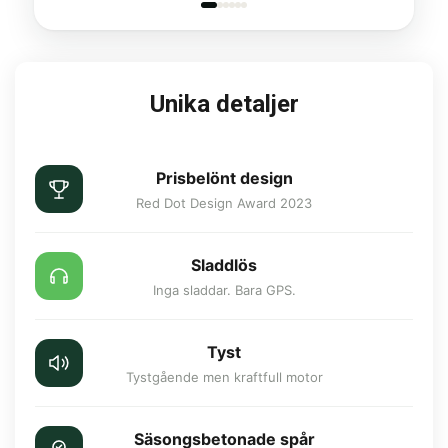
Unika detaljer
Prisbelönt design
Red Dot Design Award 2023
Sladdlös
Inga sladdar. Bara GPS.
Tyst
Tystgående men kraftfull motor
Säsongsbetonade spår