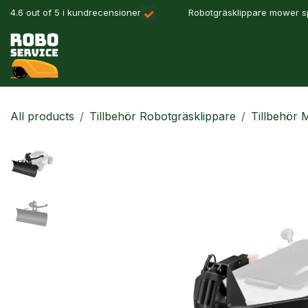
Hoppa till innehåll
4.6 out of 5 i kundrecensioner
Robotgräsklippare mower sp
Våra produkter
Robotlösningar
Precisionslant
All products
Tillbehör Robotgräsklippare
Tillbehör 