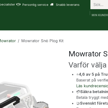
ecialister
Personlig service
Snabb leverans
MIN KUND
bruk
FJD Trion
Tjänster
Om oss
Support
Mowrator
Mowrator Snö Plog Kit
Mowrator Sn
Varför välj
⭐
4,6 av 5 på Tru
Baserat på veri
Läs kundrecensi
💳
Säkra betalni
Betala tryggt med
🤝
Svenskt föret