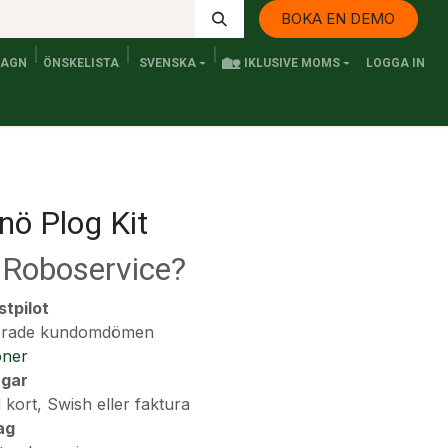
BOKA EN DEMO
🏡
VAGN
ÖNSKELISTA
SVENSKA
IKLUSIVE MOMS
LOGGA IN
Kontakta oss
Elfordon och Persontransport
Senaste n
ö Plog Kit
a Roboservice?
stpilot
fierade kundomdömen
oner
ngar
 kort, Swish eller faktura
ag