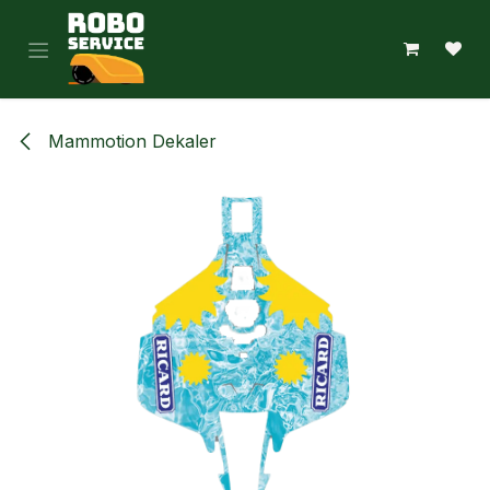
Hoppa till innehåll
Mammotion Dekaler