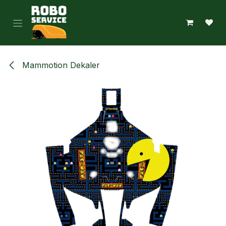
Hoppa till innehåll
Mammotion Dekaler