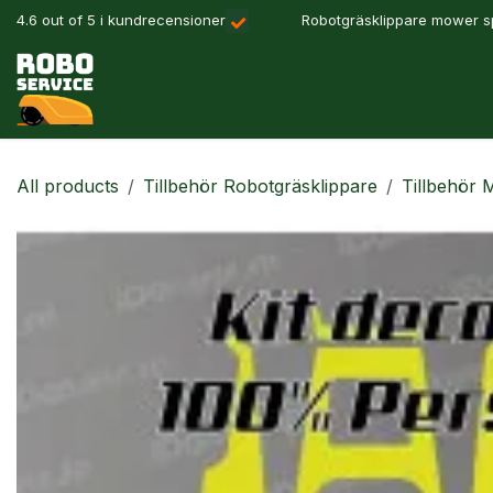
Hoppa till innehåll
4.6 out of 5 i kundrecensioner
Robotgräsklippare mower sp
Våra produkter
Robotlösningar
Precisionslant
All products
Tillbehör Robotgräsklippare
Tillbehör