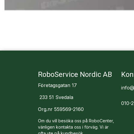
RoboService Nordic AB
Kon
Företagsgatan 17
info@
233 51 Svedala
010-2
Org.nr 559569-2160
Om du vill besöka oss på RoboCenter,
vänligen kontakta oss i förväg. Vi är
ofta ute på kundbesök.