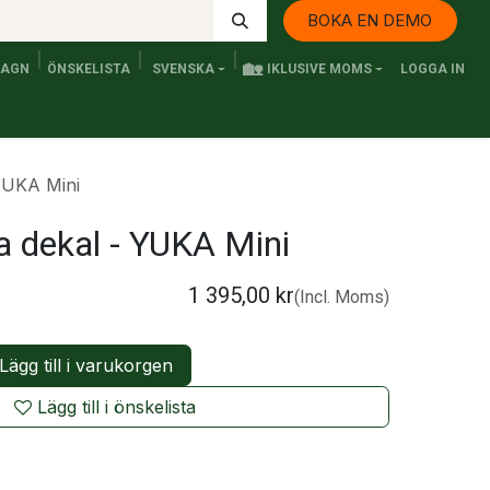
BOKA EN DEMO
🏡
VAGN
ÖNSKELISTA
SVENSKA
IKLUSIVE MOMS
LOGGA IN
Kontakta oss
Elfordon och Persontransport
Senaste n
 YUKA Mini
a dekal - YUKA Mini
1 395,00
kr
(Incl. Moms)
Lägg till i varukorgen
Lägg till i önskelista