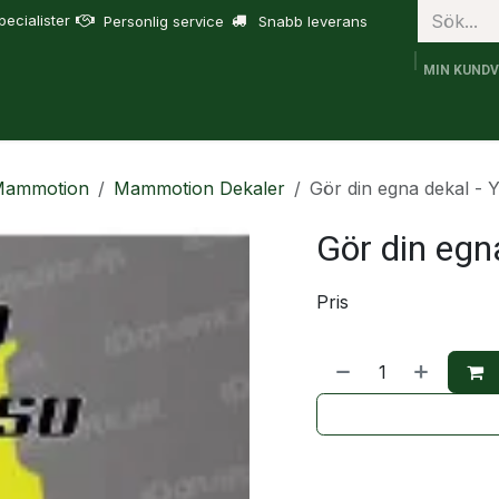
ecialister
Personlig service
Snabb leverans
MIN KUND
bruk
FJD Trion
Tjänster
Om oss
Support
 Mammotion
Mammotion Dekaler
Gör din egna dekal -
Gör din egn
Pris