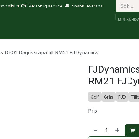
ecialister
Personlig service
Snabb leverans
MIN KUND
bruk
FJD Trion
Tjänster
Om oss
Support
s DB01 Daggskrapa till RM21 FJDynamics
FJDynamics
RM21 FJDy
Golf
Gräs
FJD
Til
Pris