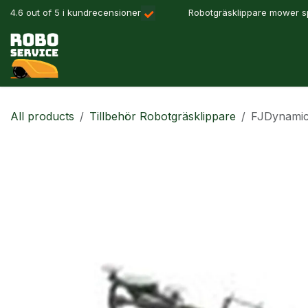
Hoppa till innehåll
4.6 out of 5 i kundrecensioner
Robotgräsklippare mower sp
Våra produkter
Robotlösningar
Precisionslant
All products
Tillbehör Robotgräsklippare
FJDynamic