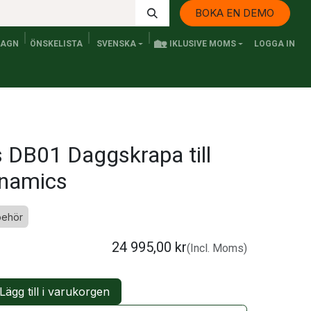
BOKA EN DEMO
🏡
VAGN
ÖNSKELISTA
SVENSKA
IKLUSIVE MOMS
LOGGA IN
Kontakta oss
Elfordon och Persontransport
Senaste n
 DB01 Daggskrapa till
namics
lbehör
24 995,00
kr
(Incl. Moms)
Lägg till i varukorgen