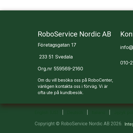
RoboService Nordic AB
Kon
Företagsgatan 17
info@
233 51 Svedala
010-2
Org.nr 559569-2160
Om du vill besöka oss på RoboCenter,
vänligen kontakta oss i förväg. Vi är
ofta ute på kundbesök.
English (US)
|
Deutsch
|
Italiano
|
Język pol
Copyright © RoboService Nordic AB 2026.
Inte