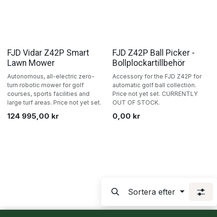
roboser
roboservice
roboservice
roboservice
roboservice
roboservice
robos
roboservice
roboservice
roboserv
roboservice
roboservice
roboser
ro
roboservice
roboservice
robose
roboservice
roboservice
Försäljning
FJD Vidar Z42P Smart
FJD Z42P Ball Picker -
robo
roboservice
Lawn Mower
Bollplockartillbehör
roboservice
roboservice
rob
roboservice
roboservice
Autonomous, all-electric zero-
Accessory for the FJD Z42P for
ro
roboservice
roboservice
robos
turn robotic mower for golf
automatic golf ball collection.
roboservice
r
roboservice
roboservice
courses, sports facilities and
Price not yet set. CURRENTLY
roboservice
roboservice
rob
large turf areas. Price not yet set.
OUT OF STOCK.
roboservice
roboservice
roboservice
roboservice
124 995,00
kr
0,00
kr
roboservice
roboservice
roboservice
roboservice
boservice
roboservice
roboservic
roboservice
roboservice
roboservice
roboservice
roboservice
roboser
roboservice
roboservice
roboservice
roboservice
roboservice
robos
roboservice
roboservice
roboserv
roboservice
roboservice
Sortera efter
ro
roboservice
roboservice
robose