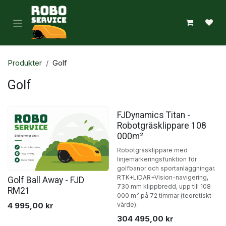
Hoppa till innehåll
Produkter
Golf
Golf
roboser
FJDynamics Titan -
robo
roboservice
Robotgräsklippare 108
000m²
ro
roboservice
roboservice
robos
Robotgräsklippare med
linjemarkeringsfunktion för
roboservice
roboservice
rob
golfbanor och sportanläggningar.
roboservice
roboservice
RTK+LiDAR+Vision-navigering,
Golf Ball Away - FJD
roboservice
730 mm klippbredd, upp till 108
roboservice
RM21
roboservice
roboservice
boservice
roboservice
000 m² på 72 timmar (teoretiskt
4 995,00
kr
värde).
roboservic
roboservice
roboservice
roboservice
roboservice
roboservice
304 495,00
kr