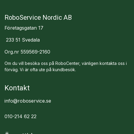
roboservice
roboservice
roboservice
roboservice
rob
roboservice
roboservice
RoboService Nordic AB
roboservice
r
roboservice
roboservice
Företagsgatan 17
roboservice
roboservice
233 51 Svedala
Org.nr 559569-2160
Om du vill besöka oss på RoboCenter, vänligen kontakta oss i
förväg. Vi är ofta ute på kundbesök.
Kontakt
info@roboservice.se
010-214 62 22