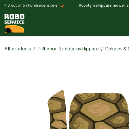
Hoppa till innehåll
4.6 out of 5 i kundrecensioner
Robotgräsklippare mower sp
Våra produkter
Robotlösningar
Precisionslant
All products
Tillbehör Robotgräsklippare
Dekaler & 