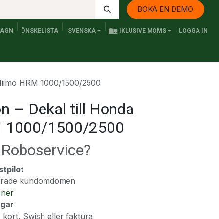
BOKA EN DEMO
🏡
VAGN
ÖNSKELISTA
SVENSKA
IKLUSIVE MOMS
LOGGA IN
Kontakta oss
Elfordon och Persontransport
Senaste n
a Miimo HRM 1000/1500/2500
on – Dekal till Honda
 1000/1500/2500
a Roboservice?
stpilot
fierade kundomdömen
oner
ngar
 kort, Swish eller faktura