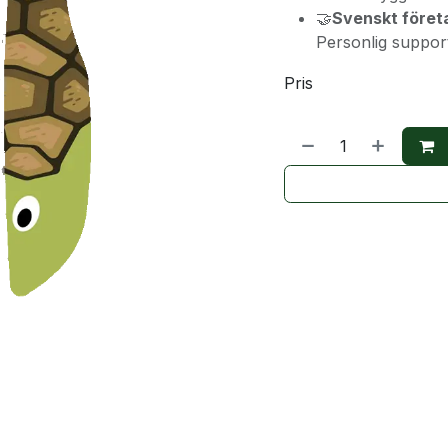
🤝
Svenskt föret
Personlig suppor
Pris