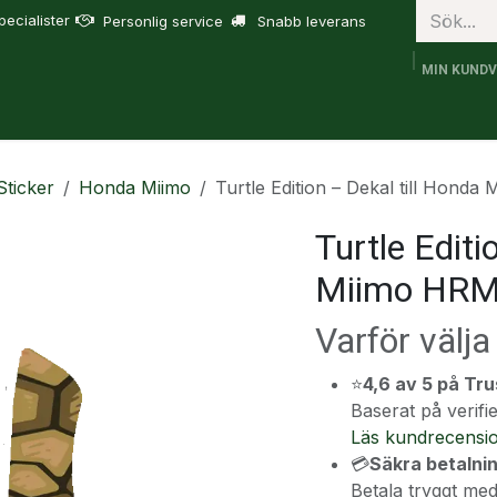
ecialister
Personlig service
Snabb leverans
MIN KUND
bruk
FJD Trion
Tjänster
Om oss
Support
Sticker
Honda Miimo
Turtle Edition – Dekal till Hond
Turtle Editi
Miimo HRM
Varför välj
⭐
4,6 av 5 på Tru
Baserat på veri
Läs kundrecensi
💳
Säkra betalni
Betala tryggt med