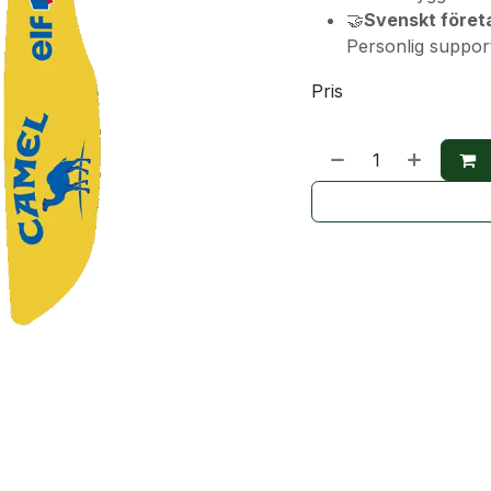
🤝
Svenskt föret
Personlig suppor
Pris