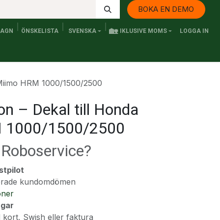
BOKA EN DEMO
🏡
VAGN
ÖNSKELISTA
SVENSKA
IKLUSIVE MOMS
LOGGA IN
Kontakta oss
Elfordon och Persontransport
Senaste n
a Miimo HRM 1000/1500/2500
on – Dekal till Honda
 1000/1500/2500
a Roboservice?
stpilot
fierade kundomdömen
oner
ngar
 kort, Swish eller faktura