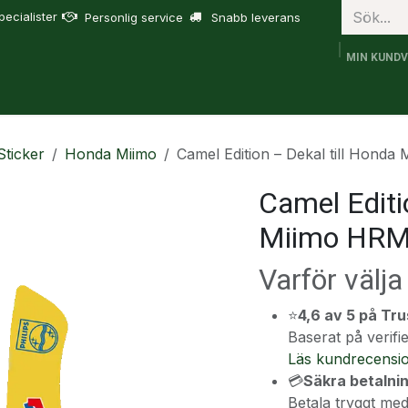
ecialister
Personlig service
Snabb leverans
MIN KUND
bruk
FJD Trion
Tjänster
Om oss
Support
Sticker
Honda Miimo
Camel Edition – Dekal till Hond
Camel Editi
Miimo HRM
Varför välj
⭐
4,6 av 5 på Tru
Baserat på veri
Läs kundrecensi
💳
Säkra betalni
Betala tryggt med