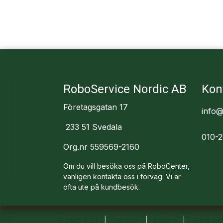
RoboService Nordic AB
Kon
Företagsgatan 17
info@
233 51 Svedala
010-2
Org.nr 559569-2160
Om du vill besöka oss på RoboCenter,
vänligen kontakta oss i förväg. Vi är
ofta ute på kundbesök.
English (US)
|
Deutsch
|
Italiano
|
Język pol