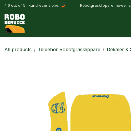
Hoppa till innehåll
4.6 out of 5 i kundrecensioner
Robotgräsklippare mower sp
Våra produkter
Robotlösningar
Precisionslant
All products
Tillbehör Robotgräsklippare
Dekaler & 