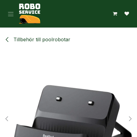
Hoppa till innehåll
Tillbehör till poolrobotar