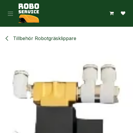
Hoppa till innehåll
Tillbehör Robotgräsklippare