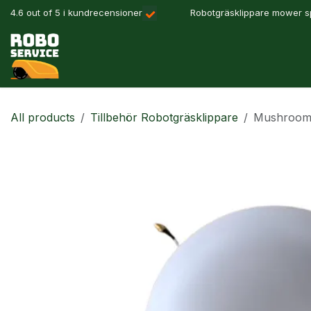
Hoppa till innehåll
4.6 out of 5 i kundrecensioner
Robotgräsklippare mower sp
Våra produkter
Robotlösningar
Precisionslant
All products
Tillbehör Robotgräsklippare
Mushroom 