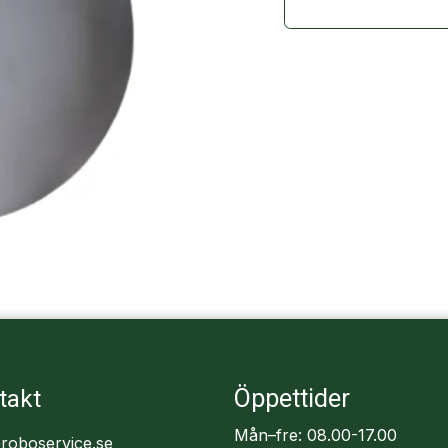
Öppettider
takt
Mån–fre: 08.00-17.00
roboservice.se