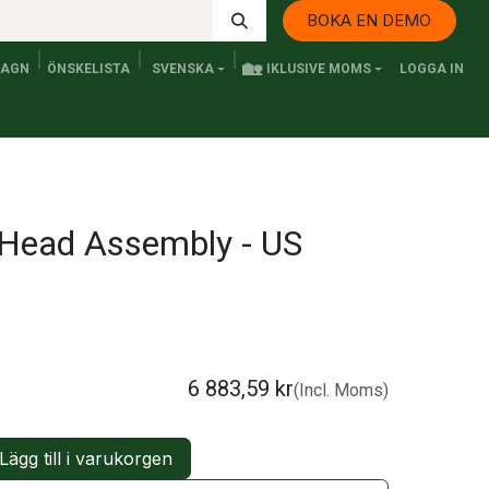
BOKA EN DEMO
🏡
VAGN
ÖNSKELISTA
SVENSKA
IKLUSIVE MOMS
LOGGA IN
Kontakta oss
Elfordon och Persontransport
Senaste n
ead Assembly - US
6 883,59
kr
(Incl. Moms)
Lägg till i varukorgen