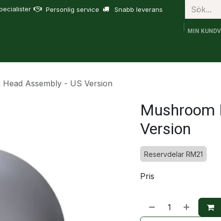
ecialister
Personlig service
Snabb leverans
MIN KUND
bruk
FJD Trion
Tjänster
Om oss
Support
Head Assembly - US Version
Mushroom H
Version
Reservdelar RM21
Pris