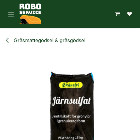
Hoppa till innehåll
Gräsmattegödsel & gräsgödsel