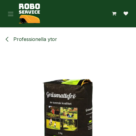
Hoppa till innehåll
Professionella ytor