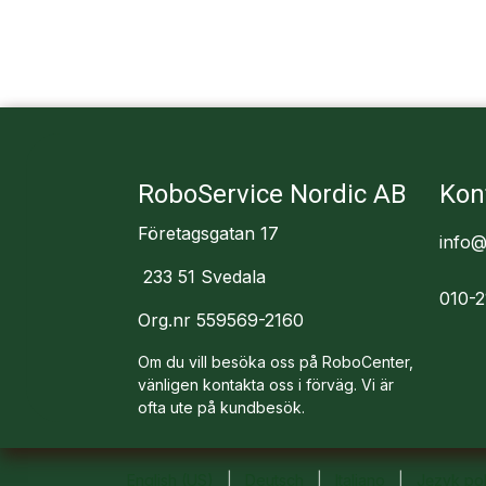
RoboService Nordic AB
Kon
Företagsgatan 17
info@
233 51 Svedala
010-2
Org.nr 559569-2160
Om du vill besöka oss på RoboCenter,
vänligen kontakta oss i förväg. Vi är
ofta ute på kundbesök.
English (US)
|
Deutsch
|
Italiano
|
Język pol