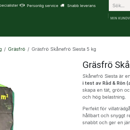
ecialister
Personlig service
Snabb leverans
MIN KUND
bruk
FJD Trion
Tjänster
Om oss
Support
g
Gräsfrö
Gräsfrö Skånefrö Siesta 5 kg
Gräsfrö Skå
Skånefrö Siesta är en
i test av Råd & Rön (
skapa en tät, grön oc
och hög belastning.
Perfekt för villaträdg
hållbart och snyggt re
snabbt och ger en jä