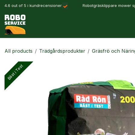
Hoppa till innehåll
4.6 out of 5 i kundrecensioner
Robotgräsklippare mower sp
Våra produkter
Robotlösningar
Precisionslant
All products
Trädgårdsprodukter
Gräsfrö och Närin
Bäst i Test