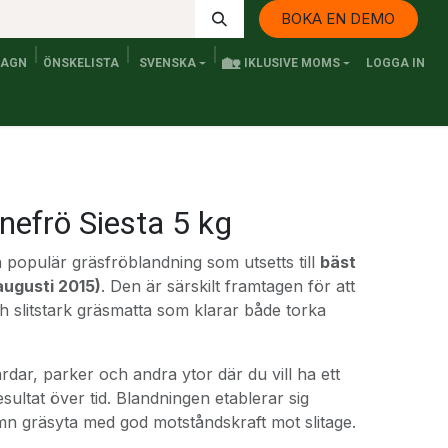
BOKA EN DEMO
🏡
VAGN
ÖNSKELISTA
SVENSKA
IKLUSIVE MOMS
LOGGA IN
Kontakta oss
Elfordon och Persontransport
Senaste n
nefrö Siesta 5 kg
 populär gräsfröblandning som utsetts till
bäst
augusti 2015)
. Den är särskilt framtagen för att
h slitstark gräsmatta som klarar både torka
årdar, parker och andra ytor där du vill ha ett
sultat över tid. Blandningen etablerar sig
mn gräsyta med god motståndskraft mot slitage.