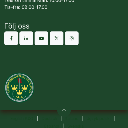
Telefon timmarMån: 10.00-17.00
Tis–fre: 08.00-17.00
Följ oss
English (US)
|
Deutsch
|
Italiano
|
Język polski
|
Español
|
Svenska