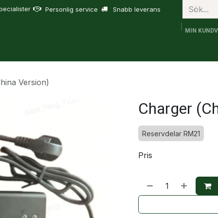
ecialister
Personlig service
Snabb leverans
MIN KUND
bruk
FJD Trion
Tjänster
Om oss
Support
hina Version)
Charger (Ch
Reservdelar RM21
Pris