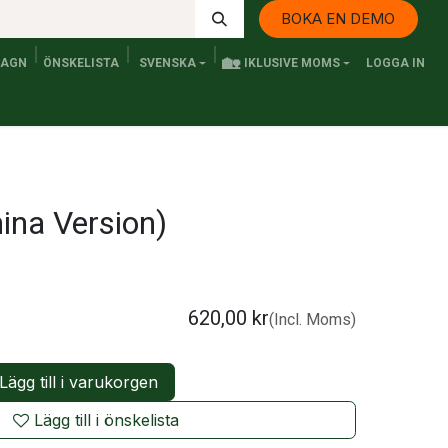
BOKA EN DEMO
🏡
VAGN
ÖNSKELISTA
SVENSKA
IKLUSIVE MOMS
LOGGA IN
Kontakta oss
Elfordon och Persontransport
Senaste n
ina Version)
620,00
kr
(Incl. Moms)
Lägg till i varukorgen
Lägg till i önskelista