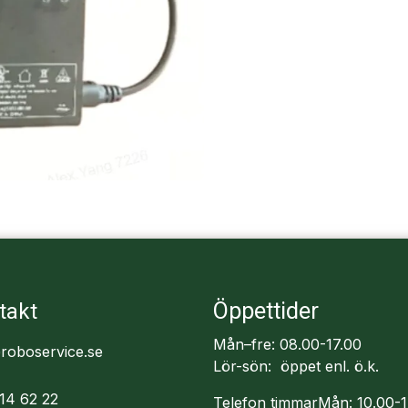
Öppettider
takt
Mån–fre: 08.00-17.00
roboservice.se
Lör-sön: öppet enl. ö.k.
14 62 22
Telefon timmarMån: 10.00-1