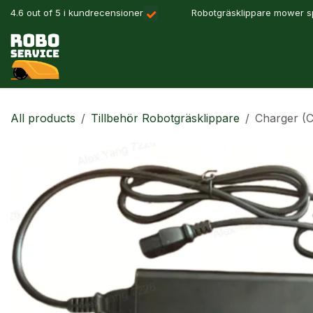
Hoppa till innehåll
4.6 out of 5 i kundrecensioner
Robotgräsklippare mower sp
Våra produkter
Robotlösningar
Precisionslant
All products
Tillbehör Robotgräsklippare
Charger (C