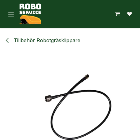
Hoppa till innehåll
Tillbehör Robotgräsklippare