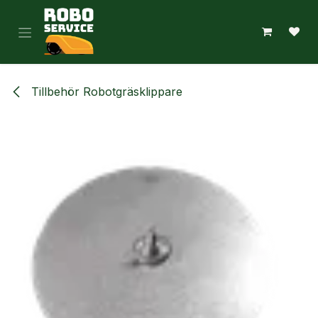
Hoppa till innehåll
Tillbehör Robotgräsklippare