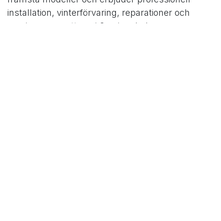
installation, vinterförvaring, reparationer och
service – oavsett var i Sverige du bor.
Kontakta oss
för rådgivning eller offert – vi hjälper
dig hela vägen!
i
Nyheter & Guider
RoboService, Milosz Nilsson
12 februari 2026
DELA DETTA INLÄGG
ETIKETTER