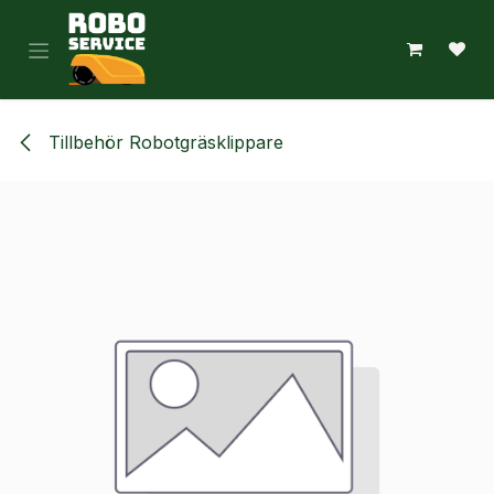
Hoppa till innehåll
Tillbehör Robotgräsklippare