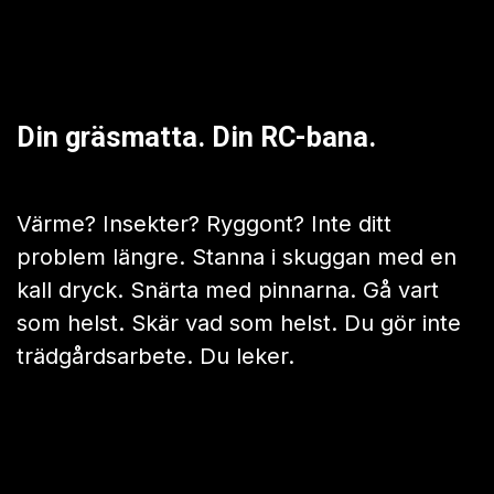
lek
Klar på några sekunder
*Utvecklad av tidigare DJI-experter
Slå på. Ta fjärrkontrollen. Börja klippa. Inget
knuffande. Ingen RTK-inställning. Ingen
signalfördröjning. Ingen bensin att köpa
eller förvara.