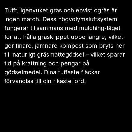
luftflödessystem fram och bak passar
perfekt ihop med det unika lyftbladet för att
skapa kraftfull sugkraft under klippdäcket –
det lyfter, klipper och leder gräsklippet
direkt ner i påsen. Inga klumpar. Ingen
kladd. Inget mögel. Bara en ren och frisk
gräsmatta.
Tufft gräs? Inga problem
Tufft, igenvuxet gräs och envist ogräs är