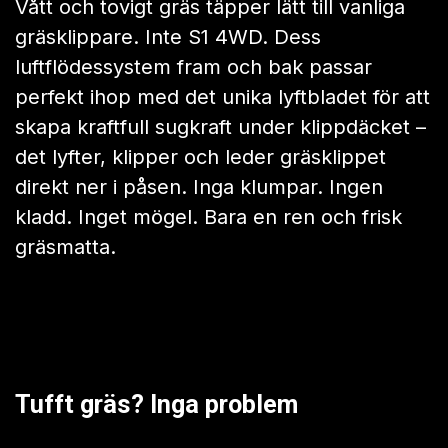
Klippkraft på 1985 W bensinnivå, ett brutalt
vridmoment på 2,9 Nm och en solid
konstruktion på 54 Nm – inget gräs är för
högt, för tjockt eller för envist.
Regnade det precis? Spelar ingen
roll
Vått och tovigt gräs täpper lätt till vanliga
gräsklippare. Inte S1 4WD. Dess