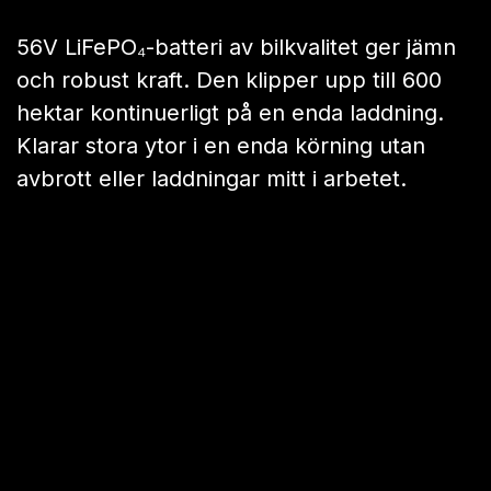
3 gånger så stor täckning
Ett 54 cm klippaggregat som körs med en
hastighet av 5,5 km/h täcker 0,5 hektar i
timmen. Uppgifter som tar 2 timmar för de
flesta andra gräsklippare tar bara 40
minuter här.
Oavbruten kraft
56V LiFePO₄-batteri av bilkvalitet ger jämn