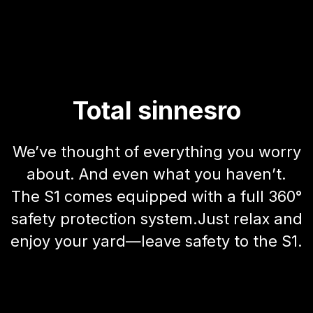
Din gräsmatta. Din RC-bana.
Värme? Insekter? Ryggont? Inte ditt
problem längre. Stanna i skuggan med en
kall dryck. Snärta med pinnarna. Gå vart
som helst. Skär vad som helst. Du gör inte
trädgårdsarbete. Du leker.