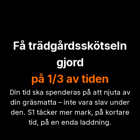
ingen match. Dess högvolymsluftsystem
fungerar tillsammans med mulching-läget
för att hålla gräsklippet uppe längre, vilket
ger finare, jämnare kompost som bryts ner
till naturligt gräsmattegödsel – vilket sparar
tid på krattning och pengar på
gödselmedel. Dina tuffaste fläckar
förvandlas till din rikaste jord.