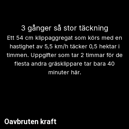
Få trädgårdsskötseln
gjord
på 1/3 av tiden
Din tid ska spenderas på att njuta av
din gräsmatta – inte vara slav under
den. S1 täcker mer mark, på kortare
tid, på en enda laddning.