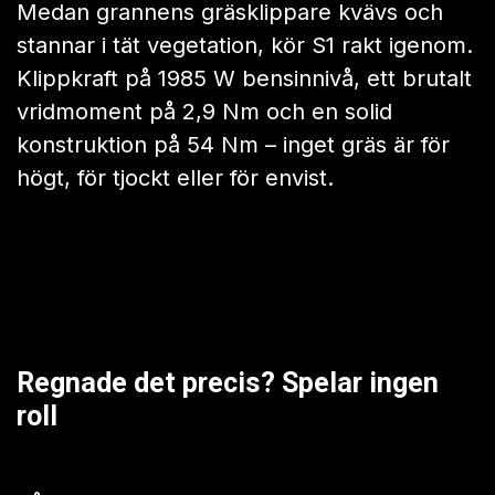
Från den första vårklippningen till den
sista höststädningen är S1 4WD det
enda elverktyget du någonsin kommer
att behöva utan några andra verktyg.
1,2 meter långt gräs? Ta med det
Medan grannens gräsklippare kvävs och
stannar i tät vegetation, kör S1 rakt igenom.