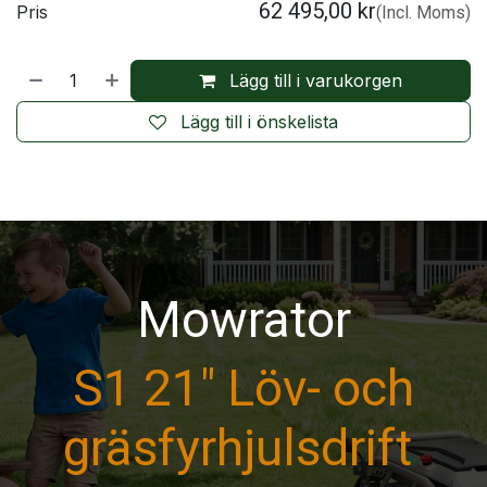
62 495,00
kr
Pris
(Incl. Moms)
Lägg till i varukorgen
Lägg till i önskelista
Mowrator
S1 21" Löv- och
gräsfyrhjulsdrift