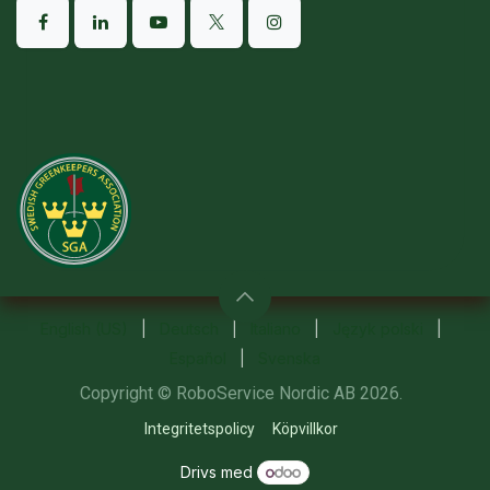
English (US)
|
Deutsch
|
Italiano
|
Język polski
|
Español
|
Svenska
Copyright © RoboService Nordic AB 2026.
Integritetspolicy
Köpvillkor
Drivs med