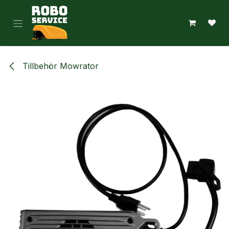
Hoppa till innehåll
Tillbehör Mowrator