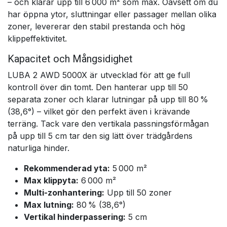
– och klarar upp till 6 000 m² som max. Oavsett om du
har öppna ytor, sluttningar eller passager mellan olika
zoner, levererar den stabil prestanda och hög
klippeffektivitet.
Kapacitet och Mångsidighet
LUBA 2 AWD 5000X är utvecklad för att ge full
kontroll över din tomt. Den hanterar upp till 50
separata zoner och klarar lutningar på upp till 80 %
(38,6°) – vilket gör den perfekt även i krävande
terräng. Tack vare den vertikala passningsförmågan
på upp till 5 cm tar den sig lätt över trädgårdens
naturliga hinder.
Rekommenderad yta:
5 000 m²
Max klippyta:
6 000 m²
Multi-zonhantering:
Upp till 50 zoner
Max lutning:
80 % (38,6°)
Vertikal hinderpassering:
5 cm