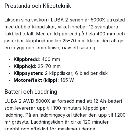
Prestanda och Klippteknik
Liksom sina syskon i LUBA 2-serien är 5000X utrustad
med dubbla klippdiskar, vilket innebär 12 svängbara
rakblad totalt. Med en klippbredd på hela 400 mm och
justerbar klipphöjd mellan 25–70 mm klarar den att ge
en snygg och jämn finish, oavsett säsong.
Klippbredd:
400 mm
Klipphöjd:
25–70 mm
Klippsystem:
2 klippdiskar, 6 blad per disk
Motoreffekt (klipp):
165 W
Batteri och Laddning
LUBA 2 AWD 5000X är försedd med ett 12 Ah-batteri
som levererar upp till 190 minuters klipptid per
laddning. På en laddningscykel täcker den upp till 1 200
m² gräsyta. Laddningstiden är cirka 120 minuter –
snabbt och effektivt för maskiner i denna