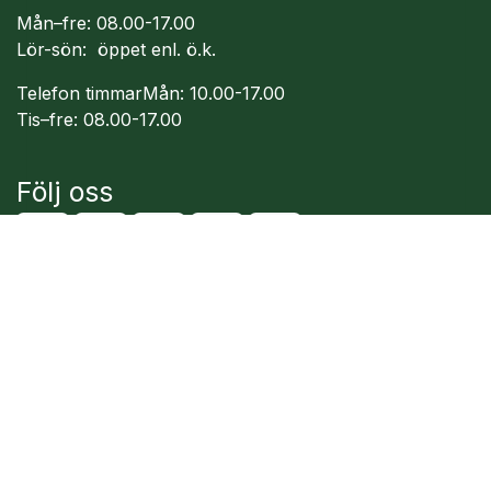
Mån–fre: 08.00-17.00
Lör-sön: öppet enl. ö.k.
Telefon timmarMån: 10.00-17.00
Tis–fre: 08.00-17.00
Följ oss
English (US)
|
Deutsch
|
Italiano
|
Język polski
|