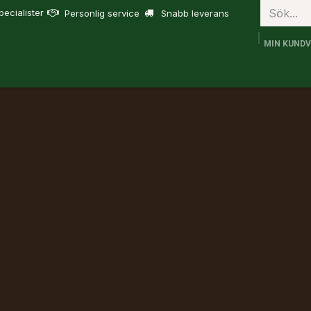
ecialister
Personlig service
Snabb leverans
MIN KUND
bruk
FJD Trion
Tjänster
Om oss
Support