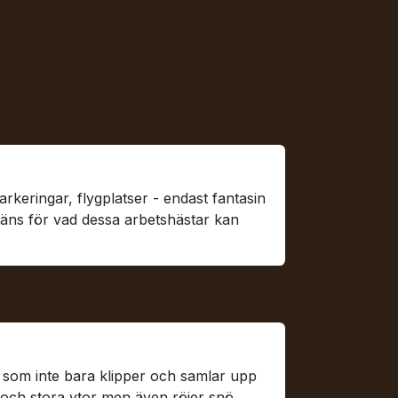
ngsrobot för vägar och flygplatser
arkeringar, flygplatser - endast fantasin
räns för vad dessa arbetshästar kan
la robotar
som inte bara klipper och samlar upp
och stora ytor men även röjer snö,