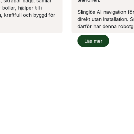
telefonen.
, skrapar dagg, samlar
ollar, hjälper till i
Slinglös AI navigation fö
, kraftfull och byggd för
direkt utan installation. 
därför har denna robotgrä
​Läs mer