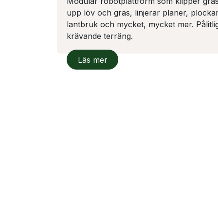
Modulär robotplattform som klipper gräs
upp löv och gräs, linjerar planer, plockar b
lantbruk och mycket, mycket mer. Pålitlig
krävande terräng.
​Läs mer