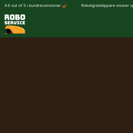
Hoppa till innehåll
4.6 out of 5 i kundrecensioner
Robotgräsklippare mower sp
Våra produkter
Robotlösningar
Precisionslant