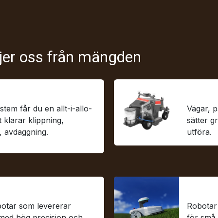
ljer oss från mängden
 robotar
Linjeri
em får du en allt-i-allo-
Vägar, p
klarar klippning,
sätter g
g, avdaggning.
utföra.
Versati
botar som levererar
Robotar 
r med hög precision och
för små 