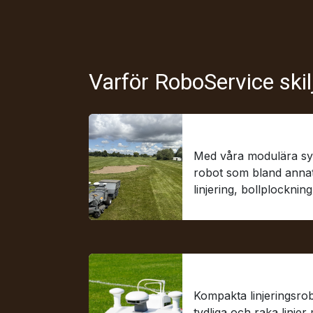
Varför RoboService ski
Modulära autonoma
Med våra modulära syst
robot som bland annat 
linjering, bollplocknin
Linjeringsrobotar
Kompakta linjeringsro
tydliga och raka linje