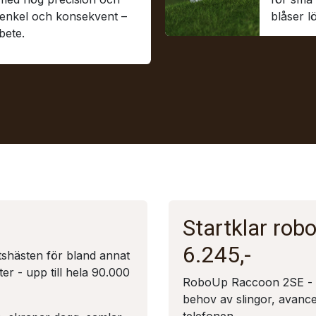
, enkel och konsekvent –
blåser 
bete.
Startklar robo
6.245,-
shästen för bland annat
ter - upp till hela 90.000
RoboUp Raccoon 2SE - u
behov av slingor, avancer