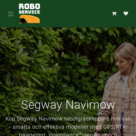
Hoppa till innehåll
Segway Navimow
Köp Segway Navimow robotgräsklippare hos oss
– smarta och effektiva modeller med GPS/RTK-
navigering, VisionFence™-sensorer och