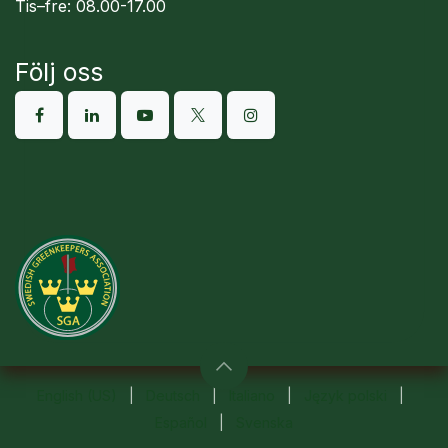
Tis–fre: 08.00-17.00
Följ oss
English (US)
|
Deutsch
|
Italiano
|
Język polski
|
Español
|
Svenska